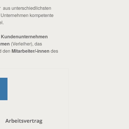
r aus unterschiedlichsten
hr Unternehmen kompetente
l.
Kundenunternehmen
ehmen
(Verleiher), das
d den
Mitarbeiter/-innen
des